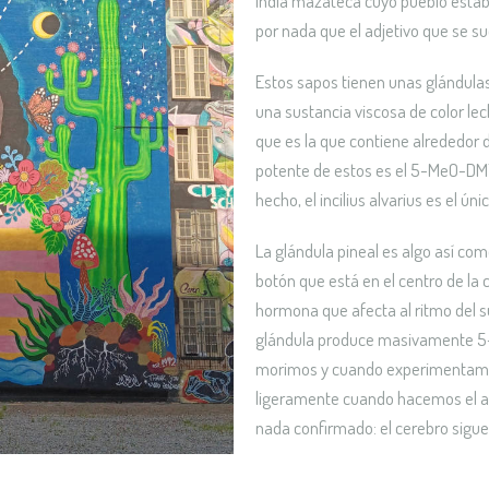
india mazateca cuyo pueblo estab
por nada que el adjetivo que se su
Estos sapos tienen unas glándula
una sustancia viscosa de color le
que es la que contiene alrededor d
potente de estos es el 5-MeO-DMT
hecho, el incilius alvarius es el 
La glándula pineal es algo así como
botón que está en el centro de la
hormona que afecta al ritmo del s
glándula produce masivamente 
morimos y cuando experimentam
ligeramente cuando hacemos el am
nada confirmado: el cerebro sigue