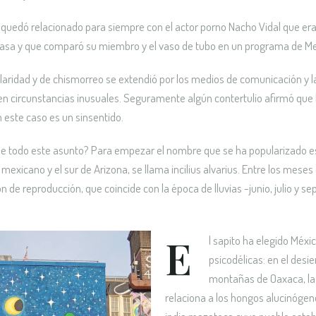
uedó relacionado para siempre con el actor porno Nacho Vidal que era e
u casa y que comparó su miembro y el vaso de tubo en un programa de M
aridad y de chismorreo se extendió por los medios de comunicación y l
 circunstancias inusuales. Seguramente algún contertulio afirmó que ha
n este caso es un sinsentido.
de todo este asunto? Para empezar el nombre que se ha popularizado es 
mexicano y el sur de Arizona, se llama incilius alvarius. Entre los mes
n de reproducción, que coincide con la época de lluvias -junio, julio y 
E
l sapito ha elegido Méxi
psicodélicas: en el desie
montañas de Oaxaca, la s
relaciona a los hongos alucinógen