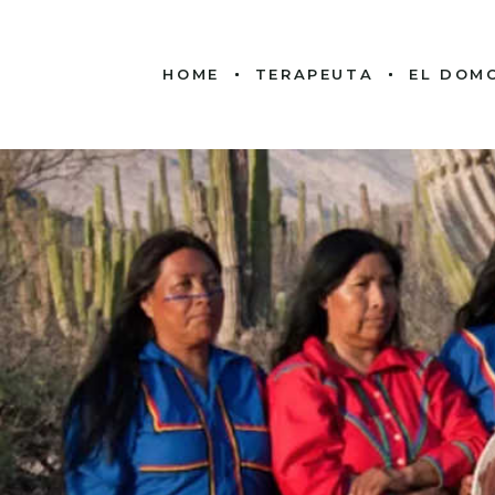
HOME
TERAPEUTA
EL DOM
COMO TERAPEUTA
LUGARES EN LOS QUE
TRABAJO
FORMACIÓN
CÍRCULO DE
HOMBRES
PROYECTO «PAN Y
ROSAS»
PROYECTO «GRIAL»