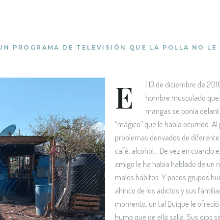
UN PROGRAMA DE TELEVISIÓN QUE LA POLLA NO LE
E
l 13 de diciembre de 201
hombre musculado que v
mangas se ponía delante
“mágico” que le había ocurrido. Al
problemas derivados de diferentes
café, alcohol... De vez en cuando
amigo le ha había hablado de un r
malos hábitos. Y pocos grupos hum
ahínco de los adictos y sus famili
momento, un tal Quique le ofreció 
humo que de ella salía. Sus ojos