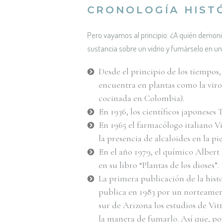
CRONOLOGÍA HIST
Pero vayamos al principio: ¿A quién demonio
sustancia sobre un vidrio y fumárselo en u
Desde el principio de los tiempo
encuentra en plantas como la viro
cocinada en Colombia).
En 1936, los científicos japonese
En 1965 el farmacólogo italiano Vi
la presencia de alcaloides en la pi
En el año 1979, el químico Alber
en su libro “Plantas de los dioses”.
La primera publicación de la histo
publica en 1983 por un norteameric
sur de Arizona los estudios de Vit
la manera de fumarlo. Así que, po