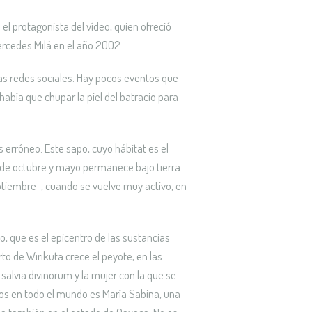
l protagonista del vídeo, quien ofreció
ercedes Milá en el año 2002.
as redes sociales. Hay pocos eventos que
bía que chupar la piel del batracio para
erróneo. Este sapo, cuyo hábitat es el
es de octubre y mayo permanece bajo tierra
septiembre-, cuando se vuelve muy activo, en
co, que es el epicentro de las sustancias
rto de Wirikuta crece el peyote, en las
alvia divinorum y la mujer con la que se
os en todo el mundo es María Sabina, una