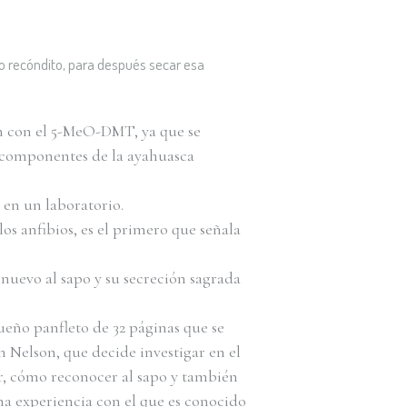
to recóndito, para después secar esa
an con el 5-MeO-DMT, ya que se
s componentes de la ayahuasca
 en un laboratorio.
os anfibios, es el primero que señala
uevo al sapo y su secreción sagrada
ueño panfleto de 32 páginas que se
n Nelson, que decide investigar en el
ar, cómo reconocer al sapo y también
na experiencia con el que es conocido