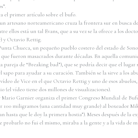
s”.
 el primer artículo sobre el bufo.
 un artesano norteamericano cruza la frontera sur en busca del
re ellos está un tal Evans, que a su vez se la ofrece a los do
 y Octavio Rettig.
a Punta Chueca, un pequeño pueblo costero del estado de Sono
 que fueron masacrados durante décadas. En aquella comunida
a pareja de “Breaking bad”), que se podría decir que el lugar
 sapo para ayudar a su curación. También se la sirve a los abu
vídeo de Vice en el que Octavio Rettig y uno de esos abuelos,
o (el vídeo tiene dos millones de visualizaciones).
or Mario Garnier organiza el primer Congreso Mundial de Bufo 
ar 100 miligramos (una cantidad muy grande) al boxeador Mike
an hasta que le doy la primera hostia”). Meses después de la
e probarlo no fui el mismo, miraba a la gente y a la vida de m