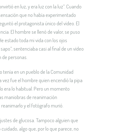
virtió en luz, y era luz con la luz”. Cuando
 sensación que no había experimentado
guntó el protagonista único del vídeo. El
iencia. El hombre se llenó de valor, se puso
“He estado toda mi vida con los ojos
apo”, sentenciaba casi al final de un vídeo
n de personas.
deo tenía en un pueblo de la Comunidad
ta vez fue el hombre quien encendió la pipa
llo era lo habitual. Pero un momento
las maniobras de reanimación
reanimarlo y el fotógrafo murió.
justes de glucosa. Tampoco alguien que
cuidado, algo que, por lo que parece, no