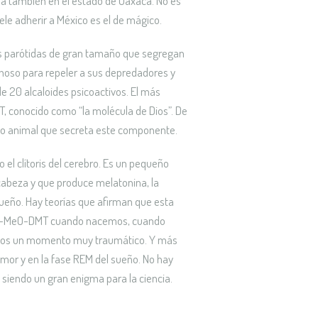
a también en el estado de Oaxaca. No es
ele adherir a México es el de mágico.
s parótidas de gran tamaño que segregan
choso para repeler a sus depredadores y
e 20 alcaloides psicoactivos. El más
, conocido como “la molécula de Dios”. De
único animal que secreta este componente.
 el clítoris del cerebro. Es un pequeño
 cabeza y que produce melatonina, la
ueño. Hay teorías que afirman que esta
5-MeO-DMT cuando nacemos, cuando
os un momento muy traumático. Y más
or y en la fase REM del sueño. No hay
 siendo un gran enigma para la ciencia.