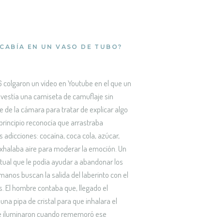
 CABÍA EN UN VASO DE TUBO?
6 colgaron un vídeo en Youtube en el que un
estía una camiseta de camuflaje sin
 de la cámara para tratar de explicar algo
 principio reconocía que arrastraba
 adicciones: cocaína, coca cola, azúcar,
 exhalaba aire para moderar la emoción. Un
itual que le podía ayudar a abandonar los
anos buscan la salida del laberinto con el
as. El hombre contaba que, llegado el
una pipa de cristal para que inhalara el
 se iluminaron cuando rememoró ese