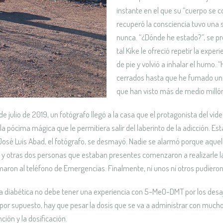
instante en el que su “cuerpo se con
recuperó la consciencia tuvo una
nunca. “¿Dónde he estado?”, se pre
tal Kike le ofreció repetir la exper
de pie y volvió a inhalar el humo. 
cerrados hasta que he fumado un s
que han visto más de medio milló
e julio de 2019, un fotógrafo llegó a la casa que el protagonista del ví
a pócima mágica que le permitiera salir del laberinto de la adicción. Es
o. José Luis Abad, el fotógrafo, se desmayó. Nadie se alarmó porque aque
 y otras dos personas que estaban presentes comenzaron a realizarle 
ron al teléfono de Emergencias. Finalmente, ni unos ni otros pudieron 
a diabética no debe tener una experiencia con 5-MeO-DMT por los desa
r supuesto, hay que pesar la dosis que se va a administrar con mucho 
nción y la dosificación.