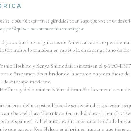
ÓRICA
s se le ocurrió exprimir las glándulas de un sapo que vive en un desier
na pipa? Aquí va una enumeración cronológica:
s, algunos pueblos originarios de América Latina experiment
la (los indios lo tomaban en rapé) o la chalipanga (uno de lo
s Toshio Hoshino y Kenya Shimodaira sintetizan el 5-MeO-DMT
ttorio Erspamer, descubridor de la serotonina y estudioso de l
el de este sapo mexicano.
t Hoffman y del botánico Richard Evan Shultes mencionan de n
ria acerca del uso psicodélico de secreción de sapo es un peq
ano bajo el alias Albert Most (en realidad es el científico Ke
torio Erspamer). Allí el autor explica con detalle dónde busc
r lo que parece, Ken Nelson es el primer humano que tiene u